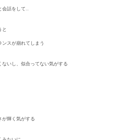
と会話をして…
うと
ランスが崩れてしまう
くないし、似合ってない気がする
さが輝く気がする
くみたいに…