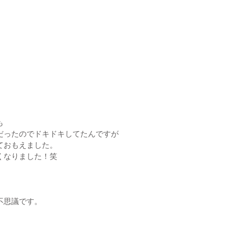
も
だったのでドキドキしてたんですが
ておもえました。
くなりました！笑
不思議です。