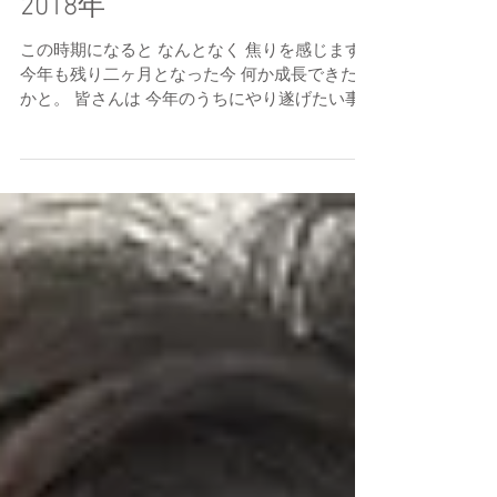
2018年
この時期になると なんとなく 焦りを感じます
今年も残り二ヶ月となった今 何か成長できたの
かと。 皆さんは 今年のうちにやり遂げたい事
は ありますか？？ 私は 12月に有終の美を飾り
たいです！笑 11月に予定してる イベントの成
功と...